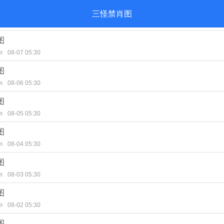
三怪禁肖图
图
m
08-07 05:30
图
m
08-06 05:30
图
m
08-05 05:30
图
m
08-04 05:30
图
m
08-03 05:30
图
m
08-02 05:30
图