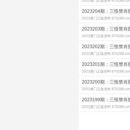
2023澳门正版资料 670288.co
2023204期：三怪禁肖
2023澳门正版资料 670288.co
2023203期：三怪禁肖
2023澳门正版资料 670288.co
2023202期：三怪禁肖
2023澳门正版资料 670288.co
2023201期：三怪禁肖
2023澳门正版资料 670288.co
2023200期：三怪禁肖
2023澳门正版资料 670288.co
2023199期：三怪禁肖
2023澳门正版资料 670288.co