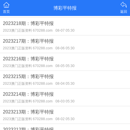
博彩平特报
首页
返回
2023218期：博彩平特报
2023澳门正版资料 670288.com
08-07 05:30
2023217期：博彩平特报
2023澳门正版资料 670288.com
08-06 05:30
2023216期：博彩平特报
2023澳门正版资料 670288.com
08-05 05:30
2023215期：博彩平特报
2023澳门正版资料 670288.com
08-04 05:30
2023214期：博彩平特报
2023澳门正版资料 670288.com
08-03 05:30
2023213期：博彩平特报
2023澳门正版资料 670288.com
08-02 05:30
2023212期：博彩平特报