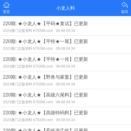
小龙人料
首页
返回
220期: ★小龙人★【平码★复试】已更新
2023澳门正版资料 670288.com
08-08 04:34
220期: ★小龙人★【平特★一尾】已更新
2023澳门正版资料 670288.com
08-08 04:34
220期: ★小龙人★【平特★一肖】已更新
2023澳门正版资料 670288.com
08-08 04:34
220期: ★小龙人★【野兽与家畜】已更新
2023澳门正版资料 670288.com
08-08 04:34
220期: ★小龙人★【高级六尾料】已更新
2023澳门正版资料 670288.com
08-08 04:34
220期: ★小龙人★【高级特码料】已更新
2023澳门正版资料 670288.com
08-08 04:34
220期: ★小龙人★【⑥肖选①肖】已更新